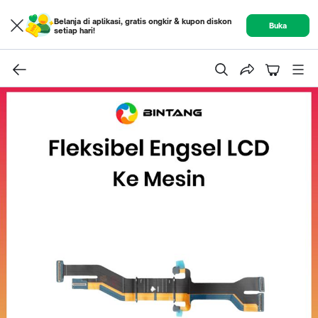
Belanja di aplikasi, gratis ongkir & kupon diskon
Buka
setiap hari!