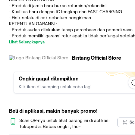
- Produk di jamin baru bukan refurbish/rekondisi
- Kualitas baru dengan IC lengkap dan FAST CHARGING
- Fisik selalu di cek sebelum pengiriman
KETENTUAN GARANSI :
- Produk sudah dilakukan tahap percobaan dan pemeriksaan
- Produk memiliki garansi retur apabila tidak berfungsi setela
dicoba
Lihat Selengkapnya
- Batas garansi 7 HARI setelah barang diterima
- Garansi Retur tidak bisa di klaim apabila tidak ada video U
Bintang Official Store
dan PENGETESAN
HARAP MEMBACA SYARAT DAN KETENTUAN TOKO KAMI
Ongkir gagal ditampilkan
Klik ikon di samping untuk coba lagi
Beli di aplikasi, makin banyak promo!
Scan QR-nya untuk lihat barang ini di aplikasi
Sc
Tokopedia. Bebas ongkir, lho~