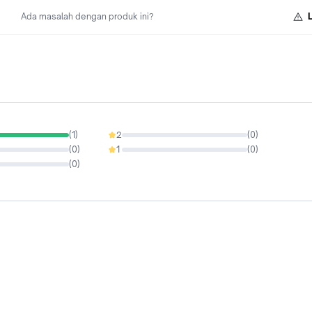
Ada masalah dengan produk ini?
(
1
)
2
(
0
)
0%
(
0
)
1
(
0
)
0%
(
0
)