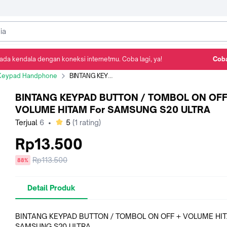
ada kendala dengan koneksi internetmu. Coba lagi, ya!
Coba
Detail Produk
Ulasan
Rekomendasi
Keypad Handphone
BINTANG KEYPAD BUTTON / TOMBOL ON OFF + VOLUME HITAM For SAMSUNG S20 ULTRA
BINTANG KEYPAD BUTTON / TOMBOL ON OFF
VOLUME HITAM For SAMSUNG S20 ULTRA
bintang
Terjual
6
•
5
(
1
rating)
Rp13.500
Harga
Rp113.500
diskon
88%
sebelum
diskon
Detail Produk
BINTANG KEYPAD BUTTON / TOMBOL ON OFF + VOLUME HIT
SAMSUNG S20 ULTRA