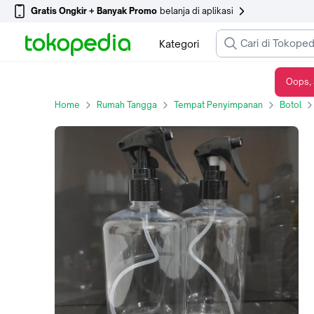
Gratis Ongkir + Banyak Promo
belanja di aplikasi
Kategori
Oops, 
Botol kispray 500 ml neck 24 / Botol 500 ml tutup mini trigger
Home
Rumah Tangga
Tempat Penyimpanan
Botol