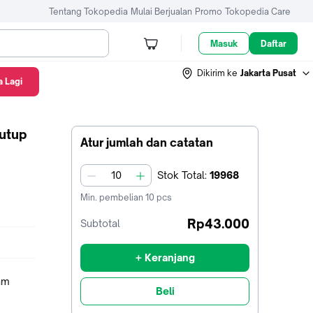
Tentang Tokopedia
Mulai Berjualan
Promo
Tokopedia Care
Masuk
Daftar
Dikirim ke
Jakarta Pusat
 Lagi
tutup
Atur jumlah dan catatan
Stok
Total
:
19968
jumlah
Min. pembelian
10
pcs
Rp43.000
Subtotal
+ Keranjang
Beli