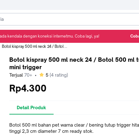
ada kendala dengan koneksi internetmu. Coba lagi, ya!
Coba
Detail Produk
Ulasan
Rekomendasi
Botol kispray 500 ml neck 24 / Botol 500 ml tutup mini trigger
Botol kispray 500 ml neck 24 / Botol 500 ml 
mini trigger
bintang
Terjual
70+
•
5
(
4
rating)
Rp4.300
Detail Produk
Botol 500 ml bahan pet warna clear / bening tutup trigger hitam
tinggi 2,3 cm diameter 7 cm ready stok.