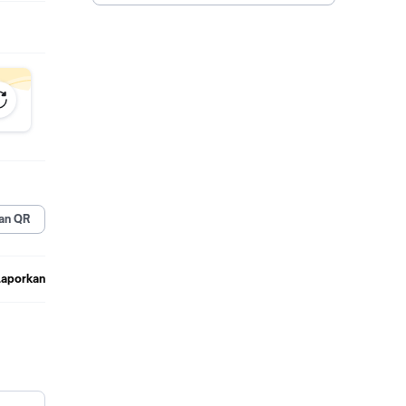
an QR
Laporkan