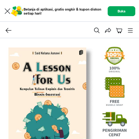
Belanja di aplikasi, gratis ongkir & kupon diskon
Buka
setiap hari!