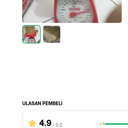
ULASAN PEMBELI
4.9
5
/ 5.0
94.12%