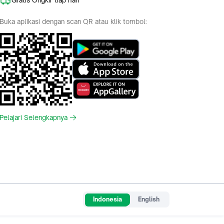
Buka aplikasi dengan scan QR atau klik tombol:
Pelajari Selengkapnya
Indonesia
English