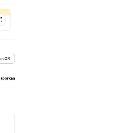
an QR
Laporkan