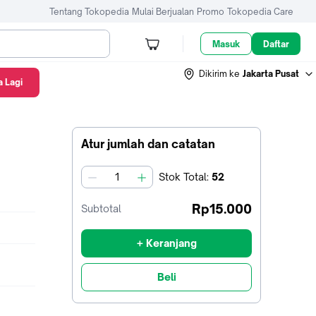
Tentang Tokopedia
Mulai Berjualan
Promo
Tokopedia Care
Masuk
Daftar
Dikirim ke
Jakarta Pusat
 Lagi
Atur jumlah dan catatan
Stok
Total
:
52
jumlah
Rp15.000
Subtotal
+ Keranjang
Beli