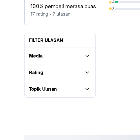
4
5.88%
100% pembeli merasa puas
3
0%
17 rating • 7 ulasan
FILTER ULASAN
Media
Rating
Topik Ulasan