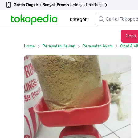
Gratis Ongkir + Banyak Promo
belanja di aplikasi
Kategori
Oops, 
1kg Pur puyuh petelur
Home
Perawatan Hewan
Perawatan Ayam
Obat & V