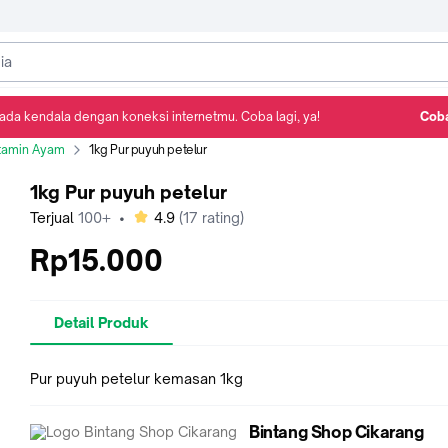
ada kendala dengan koneksi internetmu. Coba lagi, ya!
Coba
Detail Produk
Ulasan
Rekomendasi
itamin Ayam
1kg Pur puyuh petelur
1kg Pur puyuh petelur
bintang
Terjual
100+
•
4.9
(
17
rating)
Rp15.000
Detail Produk
Pur puyuh petelur kemasan 1kg
Bintang Shop Cikarang