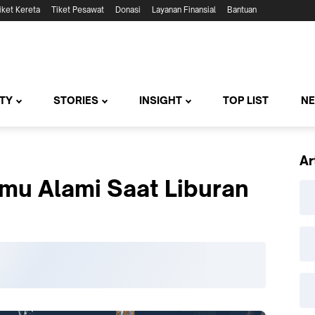
iket Kereta
Tiket Pesawat
Donasi
Layanan Finansial
Bantuan
TY
STORIES
INSIGHT
TOP LIST
N
Ar
amu Alami Saat Liburan