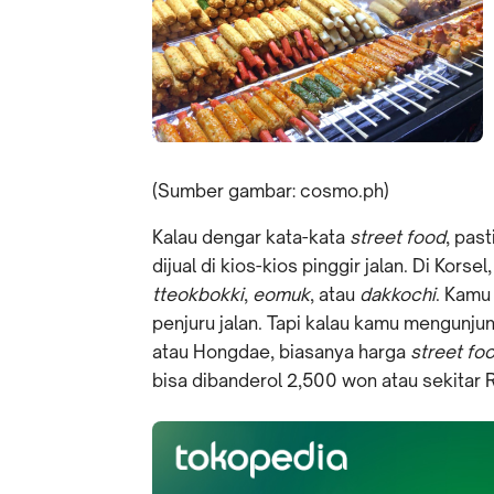
(Sumber gambar: cosmo.ph)
Kalau dengar kata-kata
street food
, pas
dijual di kios-kios pinggir jalan. Di Kors
tteokbokki
,
eomuk
, atau
dakkochi
. Kamu
penjuru jalan. Tapi kalau kamu mengunjun
atau Hongdae, biasanya harga
street fo
bisa dibanderol 2,500 won atau sekitar