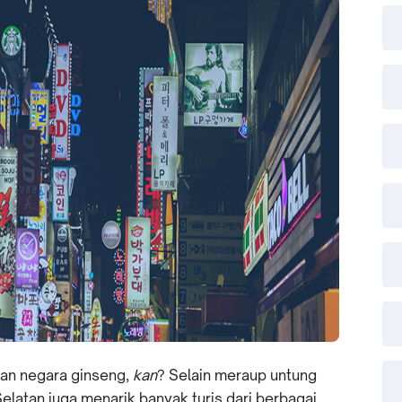
ngan negara ginseng,
kan
? Selain meraup untung
Selatan juga menarik banyak turis dari berbagai