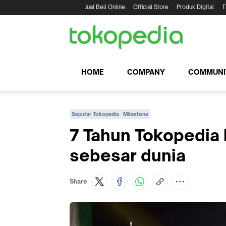
Jual Beli Online
Official Store
Produk Digital
T
HOME
COMPANY
COMMUNI
Seputar Tokopedia
Milestone
7 Tahun Tokopedia 
sebesar dunia
Share