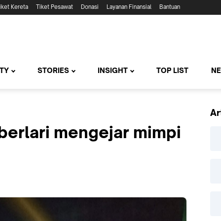
iket Kereta
Tiket Pesawat
Donasi
Layanan Finansial
Bantuan
TY
STORIES
INSIGHT
TOP LIST
N
Ar
berlari mengejar mimpi