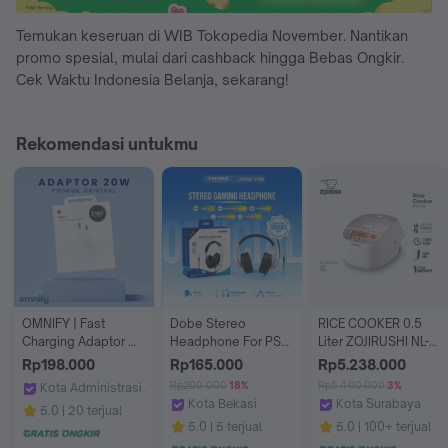
Temukan keseruan di WIB Tokopedia November. Nantikan
promo spesial, mulai dari cashback hingga Bebas Ongkir.
Cek Waktu Indonesia Belanja, sekarang!
Rekomendasi untukmu
OMNIFY | Fast 
Dobe Stereo 
RICE COOKER 0.5 
Charging Adaptor 
Headphone For PS4 
Liter ZOJIRUSHI NL-
20W C-Lighting Type 
PS5 Xbox One 
BGQ05 WHITE 
Rp198.000
Rp165.000
Rp5.238.000
C-C untuk Semua 
Series Nintendo 
GOLD Panci Super 
Rp200.000
18%
Rp5.400.000
3%
Kota Administrasi Jakarta Barat
Tipe iOS Garansi 2 
Switch– Official 
Tebal
Kota Bekasi
Kota Surabaya
Omnify store
5.0
20 terjual
Tahun Produk Asli 
Indonesia
Dobe Indonesia
Zojirushi Indonesia
5.0
5 terjual
5.0
100+ terjual
Resmi