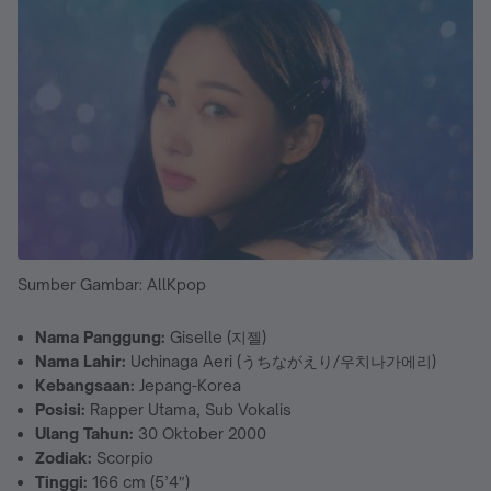
Sumber Gambar: AllKpop
Nama Panggung:
Giselle (지젤)
Nama Lahir:
Uchinaga Aeri (うちながえり/우치나가에리)
Kebangsaan:
Jepang-Korea
Posisi:
Rapper Utama, Sub Vokalis
Ulang Tahun:
30 Oktober 2000
Zodiak:
Scorpio
Tinggi:
166 cm (5’4″)