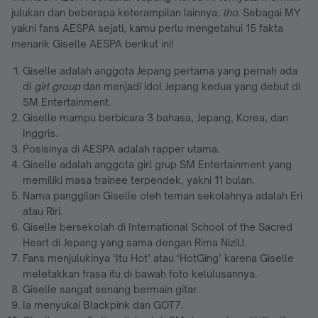
julukan dan beberapa keterampilan lainnya,
lho
. Sebagai MY
yakni fans AESPA sejati, kamu perlu mengetahui 15 fakta
menarik Giselle AESPA berikut ini!
Giselle adalah anggota Jepang pertama yang pernah ada
di
girl group
dan menjadi idol Jepang kedua yang debut di
SM Entertainment.
Giselle mampu berbicara 3 bahasa, Jepang, Korea, dan
Inggris.
Posisinya di AESPA adalah rapper utama.
Giselle adalah anggota girl grup SM Entertainment yang
memiliki masa trainee terpendek, yakni 11 bulan.
Nama panggilan Giselle oleh teman sekolahnya adalah Eri
atau Riri.
Giselle bersekolah di International School of the Sacred
Heart di Jepang yang sama dengan Rima NiziU.
Fans menjulukinya ‘Itu Hot’ atau ‘HotGing’ karena Giselle
meletakkan frasa itu di bawah foto kelulusannya.
Giselle sangat senang bermain gitar.
Ia menyukai Blackpink dan GOT7.