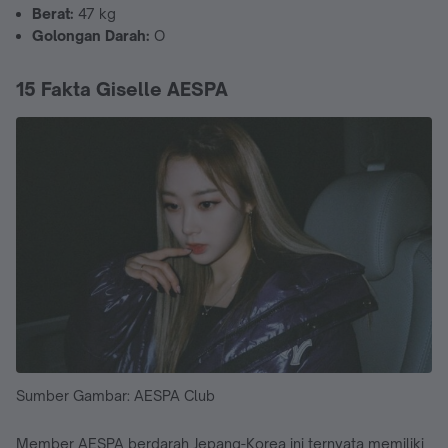
Berat:
47 kg
Golongan Darah:
O
15 Fakta Giselle AESPA
Sumber Gambar: AESPA Club
Member AESPA berdarah Jepang-Korea ini ternyata memiliki