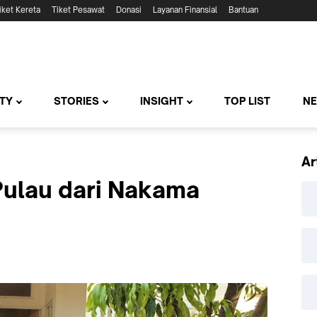
iket Kereta
Tiket Pesawat
Donasi
Layanan Finansial
Bantuan
TY
STORIES
INSIGHT
TOP LIST
N
Ar
Pulau dari Nakama