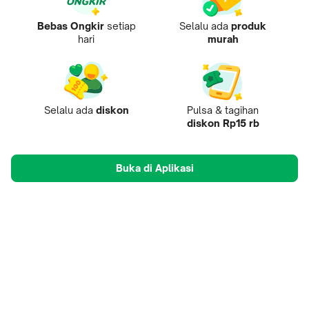
Bebas Ongkir
setiap
Selalu ada
produk
hari
murah
Selalu ada
diskon
Pulsa & tagihan
diskon Rp15 rb
Buka di Aplikasi
Tentang Kami
Pusat Penjual
Mobile Apps
Mitra
Karir
Tokopedia Care
B2B Digital