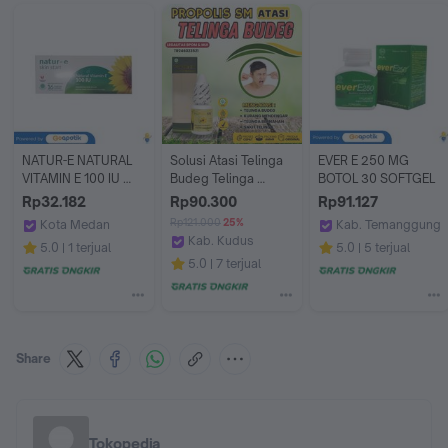
NATUR-E NATURAL 
Solusi Atasi Telinga 
EVER E 250 MG 
VITAMIN E 100 IU 
Budeg Telinga 
BOTOL 30 SOFTGEL
BOX 16 KAPSUL
Bernanah Susah 
Rp32.182
Rp90.300
Rp91.127
Mendengar Telinga 
Rp121.000
25%
Kota Medan
Kab. Temanggung
Sakit Gendang 
Kab. Kudus
Apotek Gratia Farma 3 by GoApotik
Apotek Asli Teman
5.0
1 terjual
5.0
5 terjual
Telinga Bengkak 
Alami Herbal Store
5.0
7 terjual
Dengan Propolis Sm 
Herbal Tetes Telinga 
Ekstrak Madu Murni 
Alami Isi 6 Ml
Share
Tokopedia