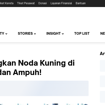
iket Kereta
Tiket Pesawat
Donasi
Layanan Finansial
Bantuan
TY
STORIES
INSIGHT
TOP LIST
N
Ar
gkan Noda Kuning di
 dan Ampuh!