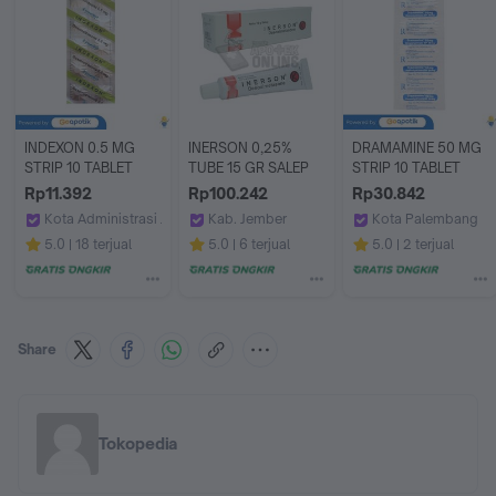
INDEXON 0.5 MG 
INERSON 0,25% 
DRAMAMINE 50 MG 
STRIP 10 TABLET
TUBE 15 GR SALEP
STRIP 10 TABLET
Rp11.392
Rp100.242
Rp30.842
Kota Administrasi Jakarta Timur
Kab. Jember
Kota Palembang
Apotek Era Farma by GoApotik
Apotek Sahabat 2 Puger
Apotek Jitu Palem
5.0
18 terjual
5.0
6 terjual
5.0
2 terjual
Share
Tokopedia