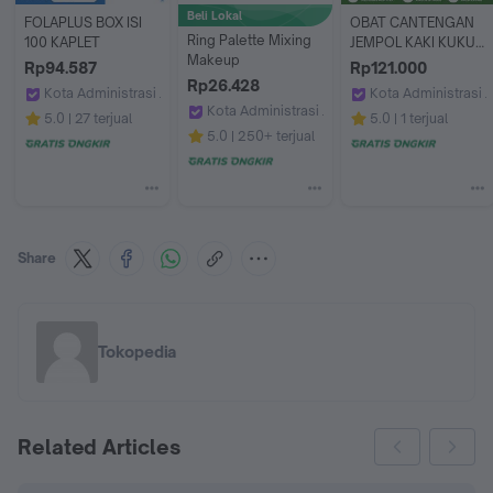
Beli Lokal
FOLAPLUS BOX ISI 
OBAT CANTENGAN 
Ring Palette Mixing 
100 KAPLET
JEMPOL KAKI KUKU 
Makeup
PROPOLIS SM 6ML
Rp94.587
Rp121.000
Rp26.428
Kota Administrasi Jakarta Pusat
Kota Administrasi J
Kota Administrasi Jakarta Barat
Apotek Zulfi Jakarta Pusat by GoApotik
Jamaludin Herbal
5.0
27 terjual
5.0
1 terjual
Masami
5.0
250+ terjual
Share
Tokopedia
Related Articles