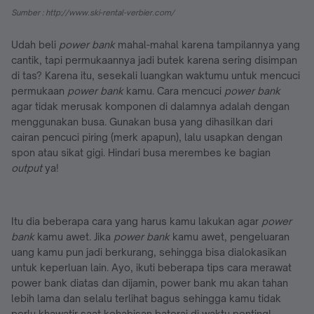
Sumber : http://www.ski-rental-verbier.com/
Udah beli
power bank
mahal-mahal karena tampilannya yang
cantik, tapi permukaannya jadi butek karena sering disimpan
di tas? Karena itu, sesekali luangkan waktumu untuk mencuci
permukaan
power bank
kamu. Cara mencuci
power bank
agar tidak merusak komponen di dalamnya adalah dengan
menggunakan busa. Gunakan busa yang dihasilkan dari
cairan pencuci piring (merk apapun), lalu usapkan dengan
spon atau sikat gigi. Hindari busa merembes ke bagian
output
ya!
Itu dia beberapa cara yang harus kamu lakukan agar
power
bank
kamu awet. Jika
power bank
kamu awet, pengeluaran
uang kamu pun jadi berkurang, sehingga bisa dialokasikan
untuk keperluan lain. Ayo, ikuti beberapa tips cara merawat
power bank diatas dan dijamin, power bank mu akan tahan
lebih lama dan selalu terlihat bagus sehingga kamu tidak
perlu khawatir saat kehabisan baterai di waktu penting!