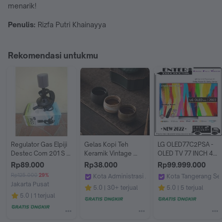
menarik!
Penulis:
Rizfa Putri Khainayya
Rekomendasi untukmu
Regulator Gas Elpiji 
Gelas Kopi Teh 
LG OLED77C2PSA - 
Destec Com 201 S / 
Keramik Vintage 
OLED TV 77 INCH 4K 
Destec 201S - Pack 
Japanese Style Tea 
DOLBYVISION 
Rp89.000
Rp38.000
Rp99.999.000
Bubble
Cup 80 ml
ATMOS OLED77C2 
Rp125.000
29%
Kota Administrasi Jakarta Barat
Kota Tangerang Se
77C2PSA
Jakarta Pusat
Viv Coffee
Enter Electronic
5.0
30+ terjual
5.0
5 terjual
happypricemart
5.0
1 terjual