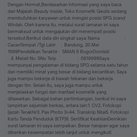
Dengan Hormat,Berdasarkan informasi yang saya baca
dari Majalah
Beauty Inside
, Toko Kosmetik Geulis sedang
membutuhkan karyawan untuk mengisi posisi SPG
brand
Wirdah. Oleh karena itu, melalui surat lamaran ini saya
bermaksud untuk mengajukan diri menempati posisi
tersebut.Berikut data diri singkat saya: Nama :
CacanTempat /Tgl Lahir : Bandung, 20 Mei
1999Pendidikan Terakhir : SMAN 5 BogorDomisili
: Jl. Melati No. 5No Telp : 0819999Saya
mempunyai pengalaman di bidang SPG selama satu tahun
dan memiliki minat yang besar di bidang kecantikan. Saya
juga mampu bekerja di bawah tekanan dan bekerja
dengan tim. Selain itu, saya juga mampu untuk
menjelaskan fungsi dan manfaat kosmetik yang
ditawarkan. Sebagai bahan pertimbangan, berikut ini saya
lampirkan sejumlah berkas, antara lain:1. CV2. Fotokopi
Ijazah Terakhir3. Pas Photo 3×44. Transkrip Nilai5. Fotokopi
Kartu Tanda Penduduk (KTP)6. Sertifikat KeahlianDemikian
surat lamaran ini saya sampaikan. Besar harapan agar saya
diberikan kesempatan lebih lanjut untuk mengikuti