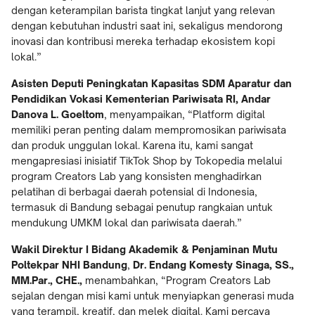
dengan keterampilan barista tingkat lanjut yang relevan
dengan kebutuhan industri saat ini, sekaligus mendorong
inovasi dan kontribusi mereka terhadap ekosistem kopi
lokal.”
Asisten Deputi Peningkatan Kapasitas SDM Aparatur dan
Pendidikan Vokasi Kementerian Pariwisata RI, Andar
Danova L. Goeltom
, menyampaikan, “Platform digital
memiliki peran penting dalam mempromosikan pariwisata
dan produk unggulan lokal. Karena itu, kami sangat
mengapresiasi inisiatif TikTok Shop by Tokopedia melalui
program Creators Lab yang konsisten menghadirkan
pelatihan di berbagai daerah potensial di Indonesia,
termasuk di Bandung sebagai penutup rangkaian untuk
mendukung UMKM lokal dan pariwisata daerah.”
Wakil Direktur I Bidang Akademik & Penjaminan Mutu
Poltekpar NHI Bandung
,
Dr. Endang Komesty Sinaga, SS.,
MM.Par., CHE.,
menambahkan, “Program Creators Lab
sejalan dengan misi kami untuk menyiapkan generasi muda
yang terampil, kreatif, dan melek digital. Kami percaya