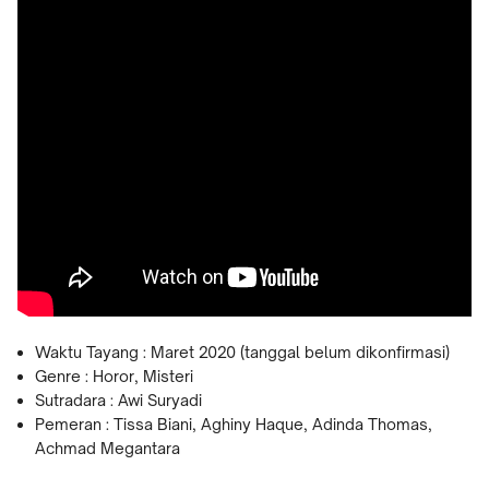
Waktu Tayang : Maret 2020 (tanggal belum dikonfirmasi)
Genre : Horor, Misteri
Sutradara : Awi Suryadi
Pemeran : Tissa Biani, Aghiny Haque, Adinda Thomas,
Achmad Megantara