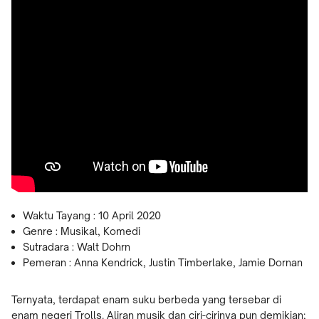
Waktu Tayang : 10 April 2020
Genre : Musikal, Komedi
Sutradara : Walt Dohrn
Pemeran : Anna Kendrick, Justin Timberlake, Jamie Dornan
Ternyata, terdapat enam suku berbeda yang tersebar di
enam negeri Trolls. Aliran musik dan ciri-cirinya pun demikian;