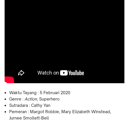
Waktu Tayang : 5 Februari 2020
Genre :
Action
, Superhero
Sutradara : Cathy Yan
Pemeran : Margot Robbie, Mary Elizabeth Winstead,
Jurnee Smollett-Bell