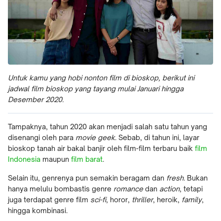
Untuk kamu yang hobi nonton film di bioskop, berikut ini
jadwal film bioskop yang tayang mulai Januari hingga
Desember 2020.
Tampaknya, tahun 2020 akan menjadi salah satu tahun yang
disenangi oleh para
movie geek
. Sebab, di tahun ini, layar
bioskop tanah air bakal banjir oleh film-film terbaru baik
film
Indonesia
maupun
film barat
.
Selain itu, genrenya pun semakin beragam dan
fresh
. Bukan
hanya melulu bombastis genre
romance
dan
action
, tetapi
juga terdapat genre film
sci-fi
, horor,
thriller
, heroik,
family
,
hingga kombinasi.