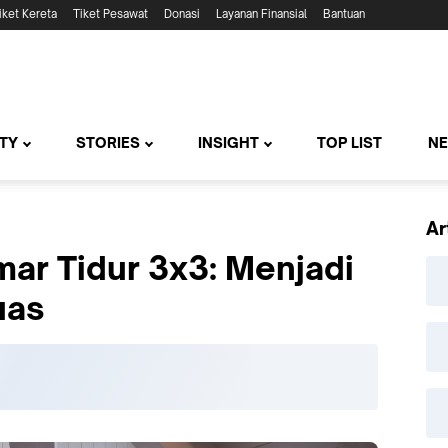
iket Kereta
Tiket Pesawat
Donasi
Layanan Finansial
Bantuan
TY
STORIES
INSIGHT
TOP LIST
N
Ar
mar Tidur 3x3: Menjadi
uas