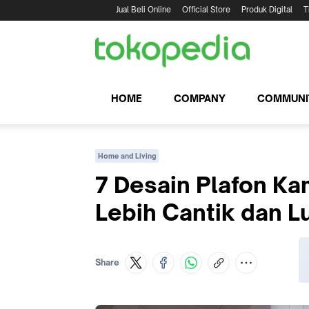
Jual Beli Online
Official Store
Produk Digital
T
HOME
COMPANY
COMMUNI
Home and Living
7 Desain Plafon Ka
Lebih Cantik dan L
Share