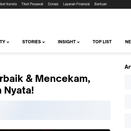
iket Kereta
Tiket Pesawat
Donasi
Layanan Finansial
Bantuan
TY
STORIES
INSIGHT
TOP LIST
N
Ar
erbaik & Mencekam,
h Nyata!