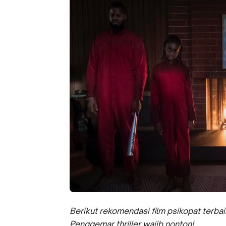
Berikut rekomendasi film psikopat terb
Penggemar thriller wajib nonton!