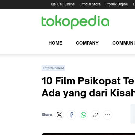
Jual Beli Online
Official Store
Produk Digital
T
HOME
COMPANY
COMMUNI
Entertainment
10 Film Psikopat T
Ada yang dari Kisa
Share