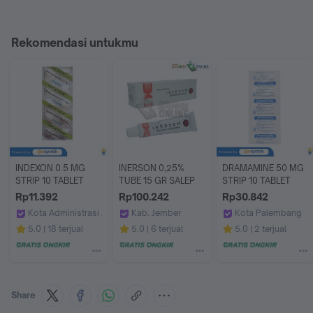
Rekomendasi untukmu
INDEXON 0.5 MG 
INERSON 0,25% 
DRAMAMINE 50 MG 
STRIP 10 TABLET
TUBE 15 GR SALEP
STRIP 10 TABLET
Rp11.392
Rp100.242
Rp30.842
Kota Administrasi Jakarta Timur
Kab. Jember
Kota Palembang
Apotek Era Farma by GoApotik
Apotek Sahabat 2 Puger
Apotek Jitu Palem
5.0
18 terjual
5.0
6 terjual
5.0
2 terjual
Share