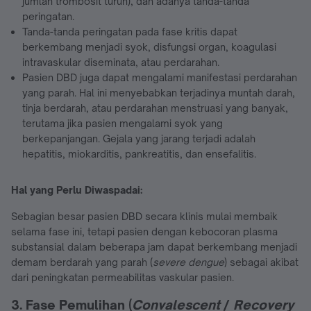
jumlah trombosit turun), dan adanya tanda-tanda
peringatan.
Tanda-tanda peringatan pada fase kritis dapat
berkembang menjadi syok, disfungsi organ, koagulasi
intravaskular diseminata, atau perdarahan.
Pasien DBD juga dapat mengalami manifestasi perdarahan
yang parah. Hal ini menyebabkan terjadinya muntah darah,
tinja berdarah, atau perdarahan menstruasi yang banyak,
terutama jika pasien mengalami syok yang
berkepanjangan. Gejala yang jarang terjadi adalah
hepatitis, miokarditis, pankreatitis, dan ensefalitis.
Hal yang Perlu Diwaspadai:
Sebagian besar pasien DBD secara klinis mulai membaik
selama fase ini, tetapi pasien dengan kebocoran plasma
substansial dalam beberapa jam dapat berkembang menjadi
demam berdarah yang parah (
severe dengue
) sebagai akibat
dari peningkatan permeabilitas vaskular pasien.
3. Fase Pemulihan (
Convalescent
/
Recovery