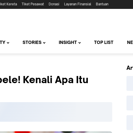
iket Kereta
Tiket Pesawat
Donasi
Layanan Finansial
Bantuan
TY
STORIES
INSIGHT
TOP LIST
N
Ar
le! Kenali Apa Itu