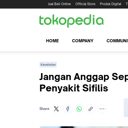
Jual Beli Online
Official Store
Produk Digital
T
HOME
COMPANY
COMMUNI
Kesehatan
Jangan Anggap Sepe
Penyakit Sifilis
Share