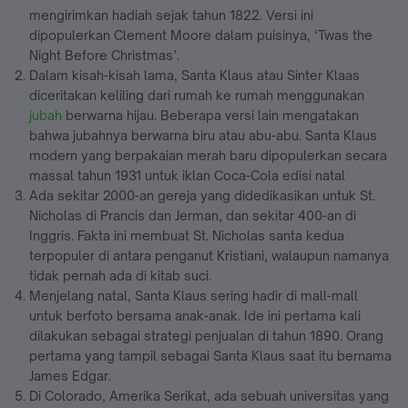
mengirimkan hadiah sejak tahun 1822. Versi ini
dipopulerkan Clement Moore dalam puisinya, ‘Twas the
Night Before Christmas’.
Dalam kisah-kisah lama, Santa Klaus atau Sinter Klaas
diceritakan keliling dari rumah ke rumah menggunakan
jubah
berwarna hijau. Beberapa versi lain mengatakan
bahwa jubahnya berwarna biru atau abu-abu. Santa Klaus
modern yang berpakaian merah baru dipopulerkan secara
massal tahun 1931 untuk iklan Coca-Cola edisi natal
Ada sekitar 2000-an gereja yang didedikasikan untuk St.
Nicholas di Prancis dan Jerman, dan sekitar 400-an di
Inggris. Fakta ini membuat St. Nicholas santa kedua
terpopuler di antara penganut Kristiani, walaupun namanya
tidak pernah ada di kitab suci.
Menjelang natal, Santa Klaus sering hadir di mall-mall
untuk berfoto bersama anak-anak. Ide ini pertama kali
dilakukan sebagai strategi penjualan di tahun 1890. Orang
pertama yang tampil sebagai Santa Klaus saat itu bernama
James Edgar.
Di Colorado, Amerika Serikat, ada sebuah universitas yang