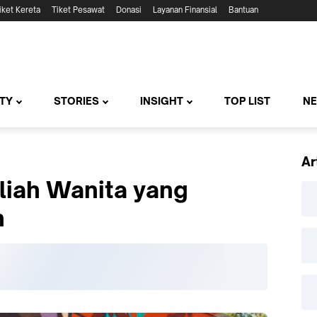
iket Kereta
Tiket Pesawat
Donasi
Layanan Finansial
Bantuan
TY
STORIES
INSIGHT
TOP LIST
N
Ar
liah Wanita yang
h