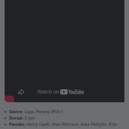
Genre:
Laga, Perang (R13+)
Durasi:
2 jam
Pemain:
Henry Cavill, Alan Ritchson, Alex Pettyfer, Eiza