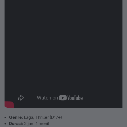
Genre:
Laga, Thriller (D17+)
Durasi:
2 jam 1 menit