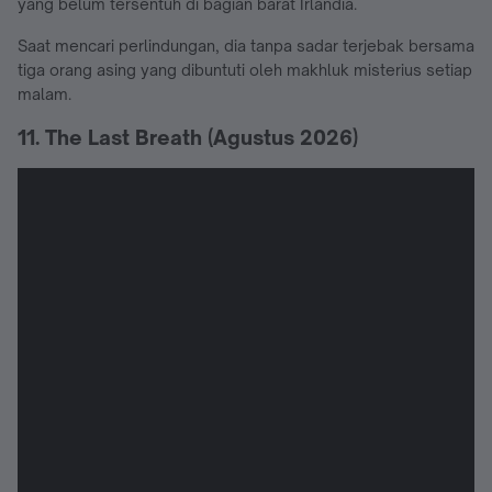
yang belum tersentuh di bagian barat Irlandia.
Saat mencari perlindungan, dia tanpa sadar terjebak bersama
tiga orang asing yang dibuntuti oleh makhluk misterius setiap
malam.
11. The Last Breath (Agustus 2026)