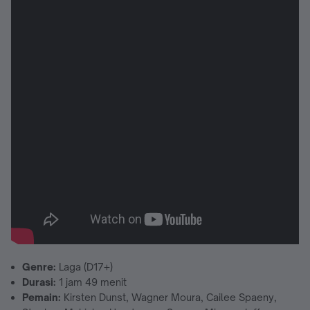
Genre:
Laga (D17+)
Durasi:
1 jam 49 menit
Pemain:
Kirsten Dunst, Wagner Moura, Cailee Spaeny,