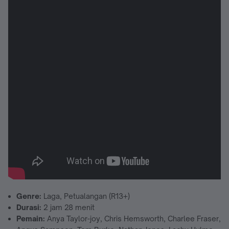
Genre:
Laga, Petualangan (R13+)
Durasi:
2 jam 28 menit
Pemain:
Anya Taylor-joy, Chris Hemsworth, Charlee Fraser,