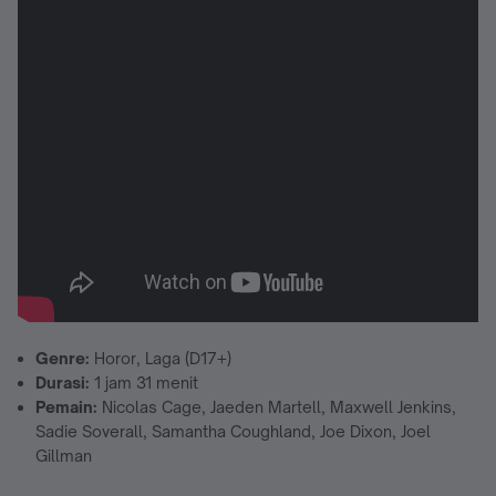
Genre:
Horor, Laga (D17+)
Durasi:
1 jam 31 menit
Pemain:
Nicolas Cage, Jaeden Martell, Maxwell Jenkins,
Sadie Soverall, Samantha Coughland, Joe Dixon, Joel
Gillman