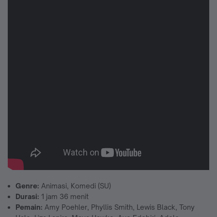
Genre:
Animasi, Komedi (SU)
Durasi:
1 jam 36 menit
Pemain:
Amy Poehler, Phyllis Smith, Lewis Black, Tony