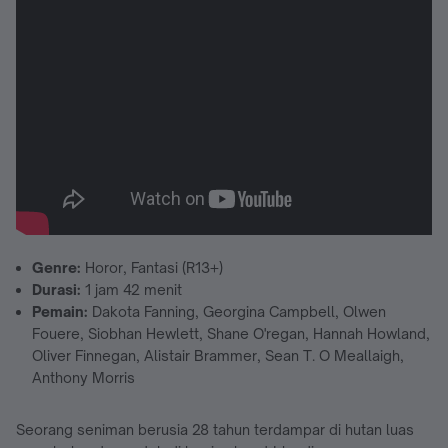
Genre:
Horor, Fantasi (R13+)
Durasi:
1 jam 42 menit
Pemain:
Dakota Fanning, Georgina Campbell, Olwen
Fouere, Siobhan Hewlett, Shane O'regan, Hannah Howland,
Oliver Finnegan, Alistair Brammer, Sean T. O Meallaigh,
Anthony Morris
Seorang seniman berusia 28 tahun terdampar di hutan luas