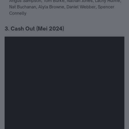
Angus Sampson, Tom Burke, Nathan Jones, Lachy Hulme,
Nat Buchanan, Alyla Browne, Daniel Webber, Spencer
Connelly
3. Cash Out (Mei 2024)