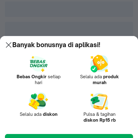
Banyak bonusnya di aplikasi!
Bebas Ongkir
setiap
Selalu ada
produk
hari
murah
Selalu ada
diskon
Pulsa & tagihan
diskon Rp15 rb