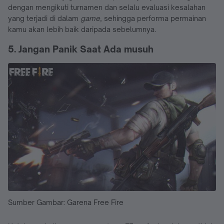
dengan mengikuti turnamen dan selalu evaluasi kesalahan
yang terjadi di dalam
game,
sehingga performa permainan
kamu akan lebih baik daripada sebelumnya.
5. Jangan Panik Saat Ada musuh
Sumber Gambar: Garena Free Fire