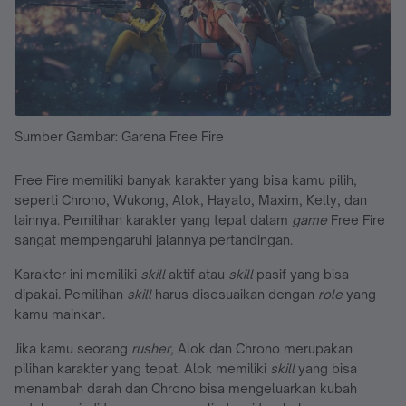
Sumber Gambar: Garena Free Fire
Free Fire memiliki banyak karakter yang bisa kamu pilih,
seperti Chrono, Wukong, Alok, Hayato, Maxim, Kelly, dan
lainnya. Pemilihan karakter yang tepat dalam
game
Free Fire
sangat mempengaruhi jalannya pertandingan.
Karakter ini memiliki
skill
aktif atau
skill
pasif yang bisa
dipakai. Pemilihan
skill
harus disesuaikan dengan
role
yang
kamu mainkan.
Jika kamu seorang
rusher,
Alok dan Chrono merupakan
pilihan karakter yang tepat. Alok memiliki
skill
yang bisa
menambah darah dan Chrono bisa mengeluarkan kubah