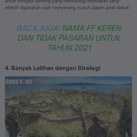
untuk menjadi tameng yang melindungi tembakan yang
efektif digunakan saat menyerang musuh dalam jarak dekat.
BACA JUGA:
NAMA FF KEREN
DAN TIDAK PASARAN UNTUK
TAHUN 2021
4. Banyak Latihan dengan Strategi