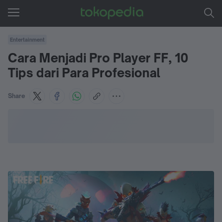
Entertainment
Cara Menjadi Pro Player FF, 10
Tips dari Para Profesional
Share