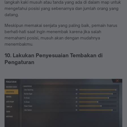
langkah kaki musuh atau tanda yang ada di dalam map untuk
mengetahui posisi yang sebenarnya dan jumlah orang yang
datang.
Meskipun memakai senjata yang paling baik, pemain harus
berhati-hati saat ingin menembak karena jika salah
memahami posisi, musuh akan dengan mudahnya
menembakmu.
10. Lakukan Penyesuaian Tembakan di
Pengaturan