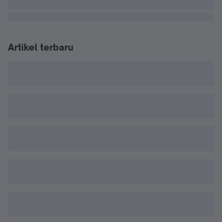
Artikel terbaru