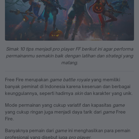
Simak 10 tips menjadi pro player FF berikut ini agar performa
permainanmu semakin baik dengan latihan dan strategi yang
matang.
Free Fire merupakan
game battle royale
yang memiliki
banyak peminat di Indonesia karena keseruan dan berbagai
keunggulannya, seperti hadirnya
skin
dan karakter yang unik.
Mode permainan yang cukup variatif dan kapasitas
game
yang cukup ringan juga menjadi daya tarik dari
game
Free
Fire.
Banyaknya pemain dari
game
ini menghasilkan para pemain
profesional yang disebut juga
pro player.