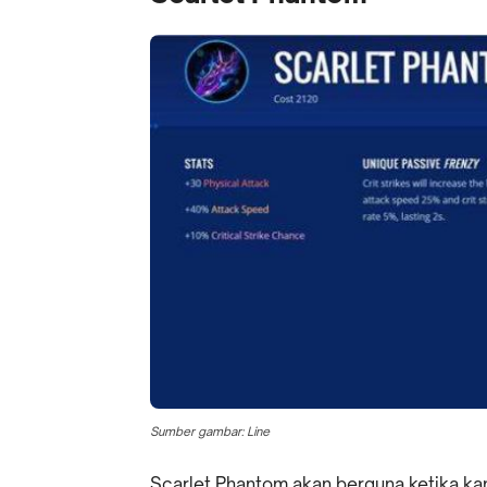
Sumber gambar: Line
Scarlet Phantom akan berguna ketika 