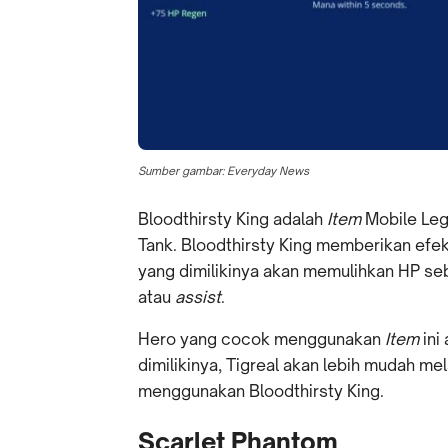
Sumber gambar: Everyday News
Bloodthirsty King adalah
Item
Mobile Leg
Tank. Bloodthirsty King memberikan efe
yang dimilikinya akan memulihkan HP s
atau
assist
.
Hero yang cocok menggunakan
Item
ini
dimilikinya, Tigreal akan lebih mudah m
menggunakan Bloodthirsty King.
Scarlet Phantom