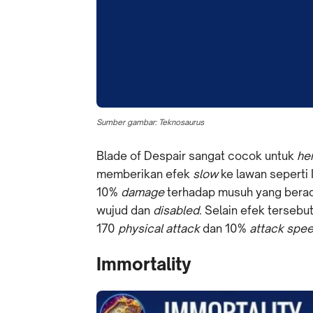
Sumber gambar: Teknosaurus
Blade of Despair sangat cocok untuk
he
memberikan efek
slow
ke lawan seperti 
10%
damage
terhadap musuh yang berad
wujud dan
disabled
. Selain efek terseb
170
physical
attack
dan 10%
attack spe
Immortality