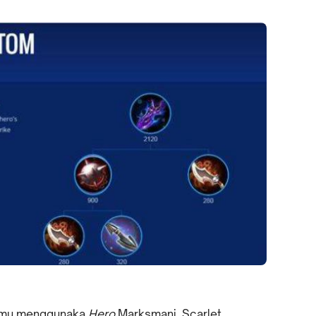
kamu menggunaka
Hero
Marksmani. Scarlet