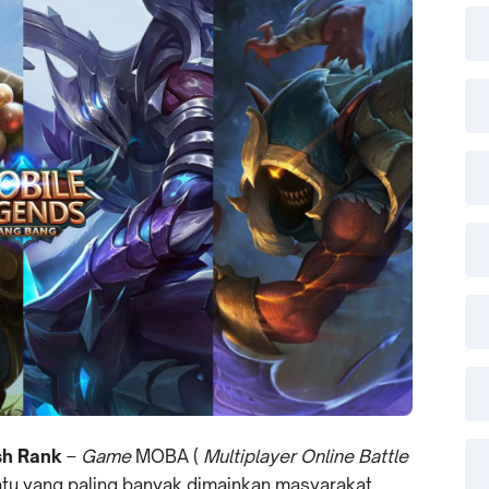
sh Rank
–
Game
MOBA (
Multiplayer Online Battle
satu yang paling banyak dimainkan masyarakat