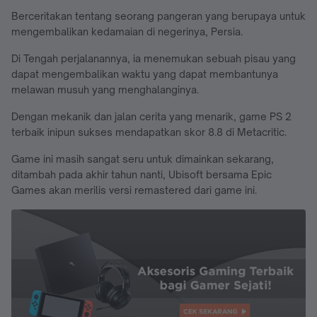
Berceritakan tentang seorang pangeran yang berupaya untuk
mengembalikan kedamaian di negerinya, Persia.
Di Tengah perjalanannya, ia menemukan sebuah pisau yang
dapat mengembalikan waktu yang dapat membantunya
melawan musuh yang menghalanginya.
Dengan mekanik dan jalan cerita yang menarik, game PS 2
terbaik inipun sukses mendapatkan skor 8.8 di Metacritic.
Game ini masih sangat seru untuk dimainkan sekarang,
ditambah pada akhir tahun nanti, Ubisoft bersama Epic
Games akan merilis versi remastered dari game ini.