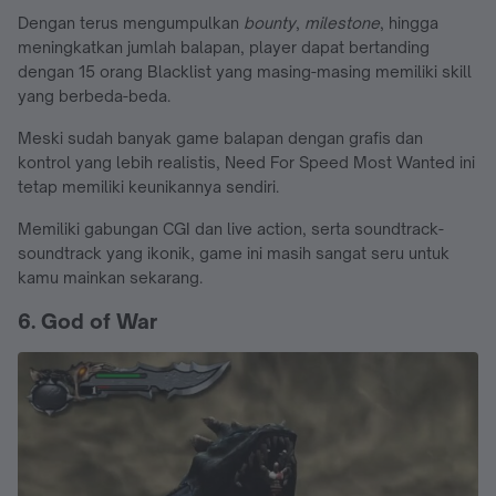
Dengan terus mengumpulkan
bounty
,
milestone
, hingga
meningkatkan jumlah balapan, player dapat bertanding
dengan 15 orang Blacklist yang masing-masing memiliki skill
yang berbeda-beda.
Meski sudah banyak game balapan dengan grafis dan
kontrol yang lebih realistis, Need For Speed Most Wanted ini
tetap memiliki keunikannya sendiri.
Memiliki gabungan CGI dan live action, serta soundtrack-
soundtrack yang ikonik, game ini masih sangat seru untuk
kamu mainkan sekarang.
6. God of War