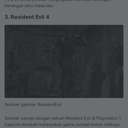
kenangan seru masa lalu.
3. Resident Evil 4
Sumber gambar: ResidentEvil
Setelah sukses dengan sekuel Resident Evil di Playstation 1,
Capcom kembali melanjutkan game survival horror miliknya