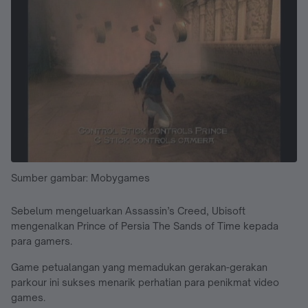
Sumber gambar: Mobygames
Sebelum mengeluarkan Assassin’s Creed, Ubisoft
mengenalkan Prince of Persia The Sands of Time kepada
para gamers.
Game petualangan yang memadukan gerakan-gerakan
parkour ini sukses menarik perhatian para penikmat video
games.