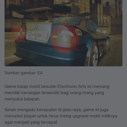
Sumber gambar: EA
Game balap mobil besutan Electronic Arts ini memang
memiliki kenangan tersendiri bagi orang-orang yang
menyukai balapan.
Selain mengadu kecepatan di jalan raya, game ini juga
menuntut player untuk terus meng-
upgrade
mobil miliknya
agar menjadi yang tercepat.