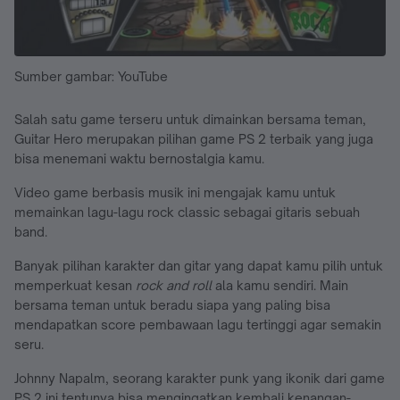
Sumber gambar: YouTube
Salah satu game terseru untuk dimainkan bersama teman,
Guitar Hero merupakan pilihan game PS 2 terbaik yang juga
bisa menemani waktu bernostalgia kamu.
Video game berbasis musik ini mengajak kamu untuk
memainkan lagu-lagu rock classic sebagai gitaris sebuah
band.
Banyak pilihan karakter dan gitar yang dapat kamu pilih untuk
memperkuat kesan
rock and roll
ala kamu sendiri. Main
bersama teman untuk beradu siapa yang paling bisa
mendapatkan score pembawaan lagu tertinggi agar semakin
seru.
Johnny Napalm, seorang karakter punk yang ikonik dari game
PS 2 ini tentunya bisa mengingatkan kembali kenangan-