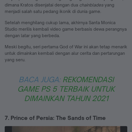
dimana Kratos disenjatai dengan dua
chainblades
yang
menjadi salah satu pedang ikonik di dunia game.
Setelah menghilang cukup lama, akhirnya Santa Monica
Studio merilis kembali video game berbasis dewa perangnya
dengan latar yang berbeda.
Meski begitu, seri pertama God of War ini akan tetap menarik
untuk dimainkan kembali dengan alur cerita dan pertarungan
yang seru.
BACA JUGA:
REKOMENDASI
GAME PS 5 TERBAIK UNTUK
DIMAINKAN TAHUN 2021
7. Prince of Persia: The Sands of Time