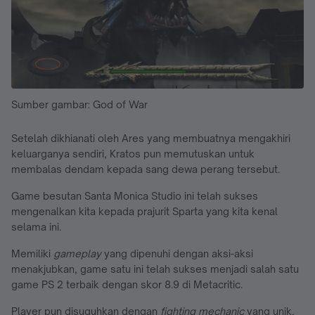
Sumber gambar: God of War
Setelah dikhianati oleh Ares yang membuatnya mengakhiri
keluarganya sendiri, Kratos pun memutuskan untuk
membalas dendam kepada sang dewa perang tersebut.
Game besutan Santa Monica Studio ini telah sukses
mengenalkan kita kepada prajurit Sparta yang kita kenal
selama ini.
Memiliki
gameplay
yang dipenuhi dengan aksi-aksi
menakjubkan, game satu ini telah sukses menjadi salah satu
game PS 2 terbaik dengan skor 8.9 di Metacritic.
Player pun disuguhkan dengan
fighting
mechanic
yang unik,