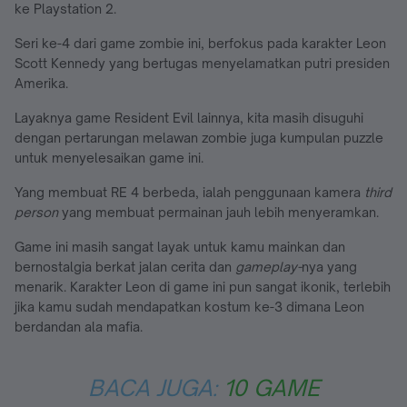
ke Playstation 2.
Seri ke-4 dari game zombie ini, berfokus pada karakter Leon
Scott Kennedy yang bertugas menyelamatkan putri presiden
Amerika.
Layaknya game Resident Evil lainnya, kita masih disuguhi
dengan pertarungan melawan zombie juga kumpulan puzzle
untuk menyelesaikan game ini.
Yang membuat RE 4 berbeda, ialah penggunaan kamera
third
person
yang membuat permainan jauh lebih menyeramkan.
Game ini masih sangat layak untuk kamu mainkan dan
bernostalgia berkat jalan cerita dan
gameplay-
nya yang
menarik. Karakter Leon di game ini pun sangat ikonik, terlebih
jika kamu sudah mendapatkan kostum ke-3 dimana Leon
berdandan ala mafia.
BACA JUGA:
10 GAME