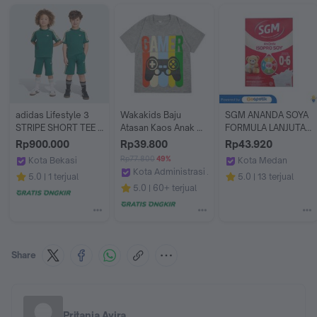
adidas Lifestyle 3 
Wakakids Baju 
SGM ANANDA SOYA 
STRIPE SHORT TEE 
Atasan Kaos Anak 
FORMULA LANJUTAN 
SET Unisex Green 
Laki Usia 1 - 7 Tahun 
BAYI USIA 0-6 BULAN 
Rp900.000
Rp39.800
Rp43.920
KQ8871
Motif Gamer 3854
200 GRAM BOX
Rp77.800
49%
Kota Bekasi
Kota Medan
Kota Administrasi Jakarta Pusat
adidas Indonesia
Apotek Anda Meda
5.0
1 terjual
5.0
13 terjual
Wakakids
5.0
60+ terjual
Share
Pritania Avira