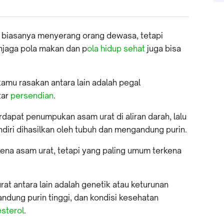
biasanya menyerang orang dewasa, tetapi
njaga pola makan dan p
ola hidup sehat
juga bisa
kamu rasakan antara lain adalah pegal
tar
persendian
.
erdapat penumpukan asam urat di aliran darah, lalu
ndiri dihasilkan oleh tubuh dan mengandung purin.
kena asam urat, tetapi yang paling umum terkena
t antara lain adalah genetik atau keturunan
dung purin tinggi, dan kondisi kesehatan
esterol
.