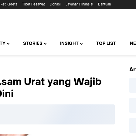
iket Kereta
Tiket Pesawat
Donasi
Layanan Finansial
Bantuan
TY
STORIES
INSIGHT
TOP LIST
N
Ar
Asam Urat yang Wajib
ini