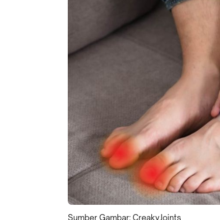
Sumber Gambar: CreakyJoints