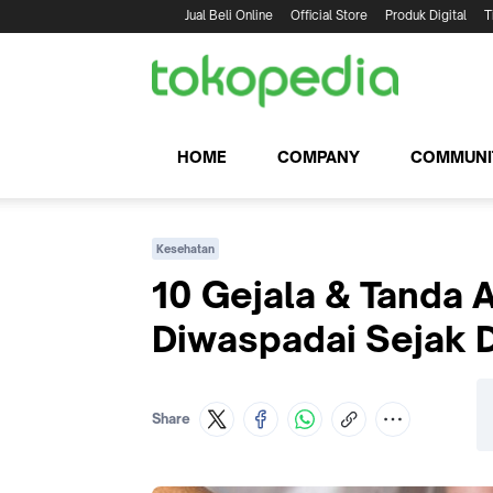
Jual Beli Online
Official Store
Produk Digital
T
HOME
COMPANY
COMMUNI
Kesehatan
10 Gejala & Tanda 
Diwaspadai Sejak D
Share