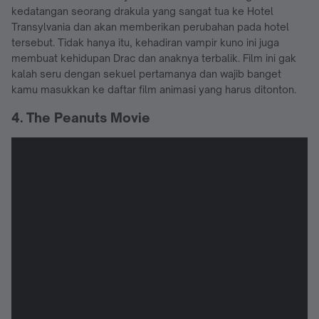
kedatangan seorang drakula yang sangat tua ke Hotel
Transylvania dan akan memberikan perubahan pada hotel
tersebut. Tidak hanya itu, kehadiran vampir kuno ini juga
membuat kehidupan Drac dan anaknya terbalik. Film ini gak
kalah seru dengan sekuel pertamanya dan wajib banget
kamu masukkan ke daftar film animasi yang harus ditonton.
4. The Peanuts Movie