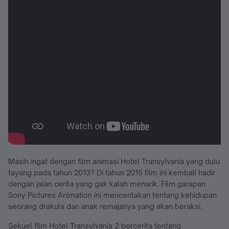
Masih ingat dengan film animasi Hotel Transylvania yang dulu
tayang pada tahun 2013? Di tahun 2015 film ini kembali hadir
dengan jalan cerita yang gak kalah menarik. Film garapan
Sony Pictures Animation ini menceritakan tentang kehidupan
seorang drakula dan anak remajanya yang akan beraksi.
Sekuel film Hotel Transylvania 2 bercerita tentang