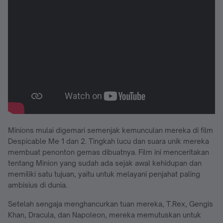
Minions mulai digemari semenjak kemunculan mereka di film
Despicable Me 1 dan 2. Tingkah lucu dan suara unik mereka
membuat penonton gemas dibuatnya. Film ini menceritakan
tentang Minion yang sudah ada sejak awal kehidupan dan
memiliki satu tujuan, yaitu untuk melayani penjahat paling
ambisius di dunia.
Setelah sengaja menghancurkan tuan mereka, T.Rex, Gengis
Khan, Dracula, dan Napoleon, mereka memutuskan untuk