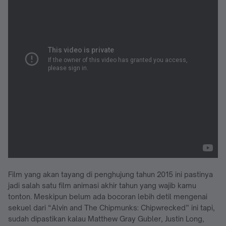
Film yang akan tayang di penghujung tahun 2015 ini pastinya
jadi salah satu film animasi akhir tahun yang wajib kamu
tonton. Meskipun belum ada bocoran lebih detil mengenai
sekuel dari “Alvin and The Chipmunks: Chipwrecked” ini tapi,
sudah dipastikan kalau Matthew Gray Gubler, Justin Long,