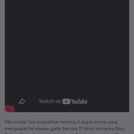
Film Inside Out engisahkan tentang 5 wujud emosi yang
menguasai kehidupan gadis berusia 11 tahun bernama Riley.