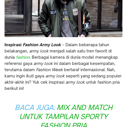
Inspirasi
Fashion Army Look
– Dalam beberapa tahun
belakangan,
army look
menjadi salah satu tren favorit di
dunia
fashion
.
Berbagai kamera di dunia model menangkap
referensi gaya
army look
ini dalam berbagai kesempatan,
terutama dalam
Fashion Week
bertaraf internasional. Nah,
kamu ingin ikuti gaya
army look
seperti yang sedang populer
akhir-akhir ini? Yuk cek inspirasi
army look
untuk fashion pria
berikut ini!
BACA JUGA:
MIX AND MATCH
UNTUK TAMPILAN SPORTY
FASHION PRIA