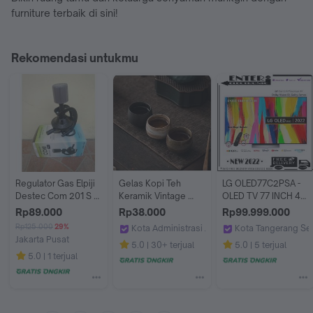
furniture terbaik di sini!
Rekomendasi untukmu
Regulator Gas Elpiji 
Gelas Kopi Teh 
LG OLED77C2PSA - 
Destec Com 201 S / 
Keramik Vintage 
OLED TV 77 INCH 4K 
Destec 201S - Pack 
Japanese Style Tea 
DOLBYVISION 
Rp89.000
Rp38.000
Rp99.999.000
Bubble
Cup 80 ml
ATMOS OLED77C2 
Rp125.000
29%
Kota Administrasi Jakarta Barat
Kota Tangerang Se
77C2PSA
Jakarta Pusat
Viv Coffee
Enter Electronic
5.0
30+ terjual
5.0
5 terjual
happypricemart
5.0
1 terjual