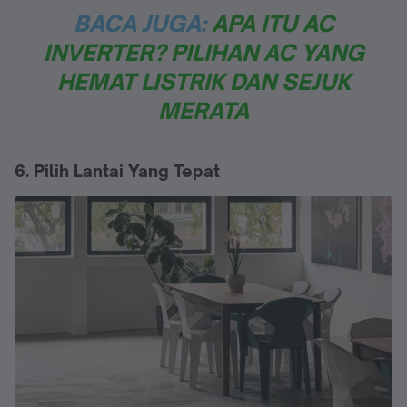
BACA JUGA:
APA ITU AC
INVERTER? PILIHAN AC YANG
HEMAT LISTRIK DAN SEJUK
MERATA
6. Pilih Lantai Yang Tepat