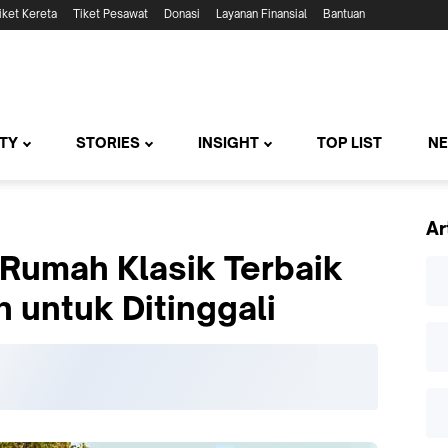
iket Kereta
Tiket Pesawat
Donasi
Layanan Finansial
Bantuan
TY
STORIES
INSIGHT
TOP LIST
N
Ar
n Rumah Klasik Terbaik
 untuk Ditinggali