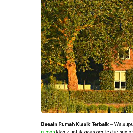
Desain Rumah Klasik Terbaik –
Walaupun
rumah
klasik untuk gaya arsitektur huni