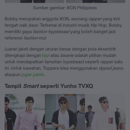
Sumber gambar: iKON Phillipines
Bobby merupakan anggota iKON, seorang
rapper
yang kini
tengah naik daun. Terkenal di industri musik Hip Hop, Bobby
memiliki gaya
fashion hypebeast
yang boleh banget jadi
referensi
fashion
-mu!
Luaran jaket dengan ukuran besar dengan pola eksentrik
dilengkapi dengan
topi
atau
beanie
adalah pilihan mudah
untuk mendapatkan tampilan
hypebeast
seperti
rapper
satu
ini. Untuk bawahan, Toppers bisa menggunakan
ripped jeans
ataupun
joger pants
.
Tampil
Smart
seperti Yunho TVXQ