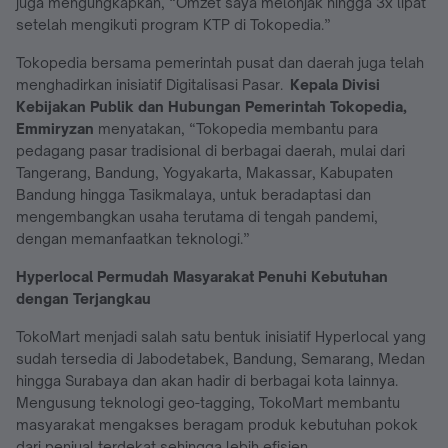
juga mengungkapkan, “Omzet saya melonjak hingga 3x lipat
setelah mengikuti program
KTP di Tokopedia.”
Tokopedia bersama pemerintah pusat dan daerah juga telah
menghadirkan inisiatif Digitalisasi Pasar.
Kepala Divisi
Kebijakan Publik dan Hubungan Pemerintah Tokopedia,
Emmiryzan
menyatakan, “Tokopedia membantu para
pedagang pasar tradisional di berbagai daerah, mulai dari
Tangerang, Bandung, Yogyakarta, Makassar, Kabupaten
Bandung hingga Tasikmalaya, untuk beradaptasi dan
mengembangkan usaha terutama di tengah pandemi,
dengan memanfaatkan teknologi.”
Hyperlocal Permudah Masyarakat Penuhi Kebutuhan
dengan Terjangkau
TokoMart menjadi salah satu bentuk inisiatif Hyperlocal yang
sudah tersedia di Jabodetabek, Bandung, Semarang, Medan
hingga Surabaya dan akan hadir di berbagai kota lainnya.
Mengusung teknologi geo-tagging, TokoMart membantu
masyarakat mengakses beragam produk kebutuhan pokok
dari penjual terdekat sehingga lebih efisien.