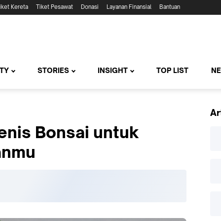
iket Kereta
Tiket Pesawat
Donasi
Layanan Finansial
Bantuan
TY
STORIES
INSIGHT
TOP LIST
N
Ar
enis Bonsai untuk
anmu