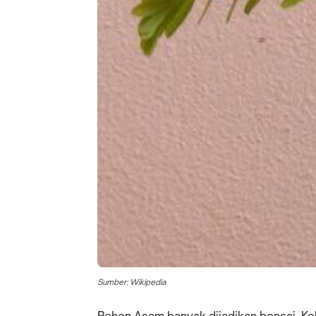
Sumber: Wikipedia
Pohon Asam banyak dijadikan bonsai. Ke