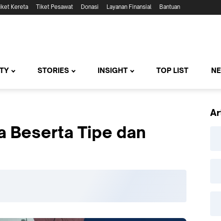
iket Kereta
Tiket Pesawat
Donasi
Layanan Finansial
Bantuan
TY
STORIES
INSIGHT
TOP LIST
N
Ar
a Beserta Tipe dan