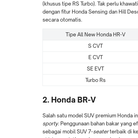
(khusus tipe RS Turbo). Tak perlu khawa
dengan fitur Honda Sensing dan Hill De
secara otomatis.
Tipe All New Honda HR-V
S CVT
E CVT
SE EVT
Turbo Rs
2. Honda BR-V
Salah satu model SUV premium Honda ini
sporty
. Penggunaan bahan bakar yang ef
sebagai mobil SUV 7-
seater
terbaik di k