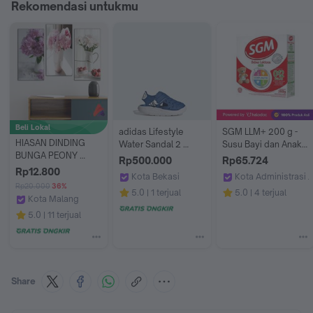
Rekomendasi untukmu
Beli Lokal
adidas Lifestyle 
SGM LLM+ 200 g - 
HIASAN DINDING 
Water Sandal 2 
Susu Bayi dan Anak - 
BUNGA PEONY 
Sandals Infants 
Halodoc
Rp500.000
Rp65.724
AESTHETIC (15X30) 
Unisex Blue JP9414
Rp12.800
Kota Bekasi
Kota Administrasi J
PAJANGAN WALL 
Rp20.000
36%
adidas Indonesia
Apotek Halomedika
5.0
1 terjual
5.0
4 terjual
DECOR
Kota Malang
Apolito
5.0
11 terjual
Share