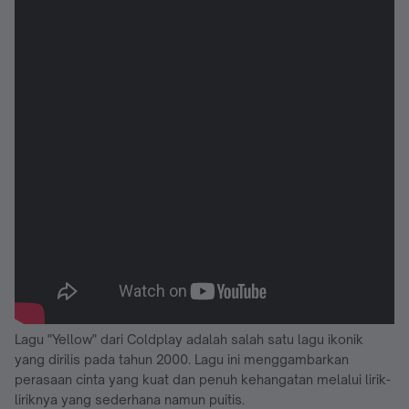
Lagu "Yellow" dari Coldplay adalah salah satu lagu ikonik
yang dirilis pada tahun 2000. Lagu ini menggambarkan
perasaan cinta yang kuat dan penuh kehangatan melalui lirik-
liriknya yang sederhana namun puitis.