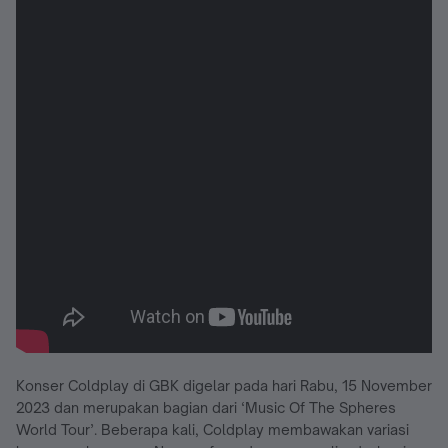
Konser Coldplay di GBK digelar pada hari Rabu, 15 November
2023 dan merupakan bagian dari ‘Music Of The Spheres
World Tour’. Beberapa kali, Coldplay membawakan variasi