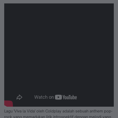
Lagu 'Viva la Vida' oleh Coldplay adalah sebuah anthem pop-
rock yang memadukan lirik introspektif dengan melodi yang