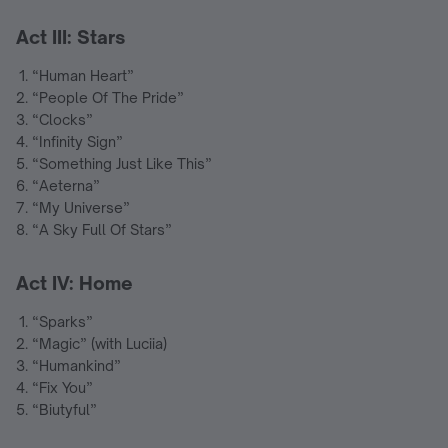
Act III: Stars
“Human Heart”
“People Of The Pride”
“Clocks”
“Infinity Sign”
“Something Just Like This”
“Aeterna”
“My Universe”
“A Sky Full Of Stars”
Act IV: Home
“Sparks”
“Magic” (with Luciia)
“Humankind”
“Fix You”
“Biutyful”