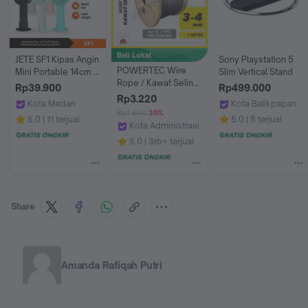
Beli Lokal
JETE SF1 Kipas Angin 
Sony Playstation 5 
POWERTEC Wire 
Mini Portable 14cm 
Slim Vertical Stand
Rope / Kawat Seling 
with Holder Dock - 
Rp39.900
Rp499.000
Baja 6x12 7FC PVC 
Garansi 2 Tahun
Rp3.220
Kota Medan
Kota Balikpapan
3-4mm   - 1 Meter
Rp4.600
30%
Doran Gadget Official Store
Andalas Cellular_
5.0
11 terjual
5.0
8 terjual
Kota Administrasi Jakarta Pusat
megajaya.co.id
5.0
3rb+ terjual
Share
Amanda Rafiqah Putri