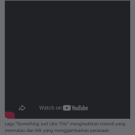
Lagu "Something Just Like This" menghadirkan melodi yang
memukau dan lirik yang menggambarkan perasaan