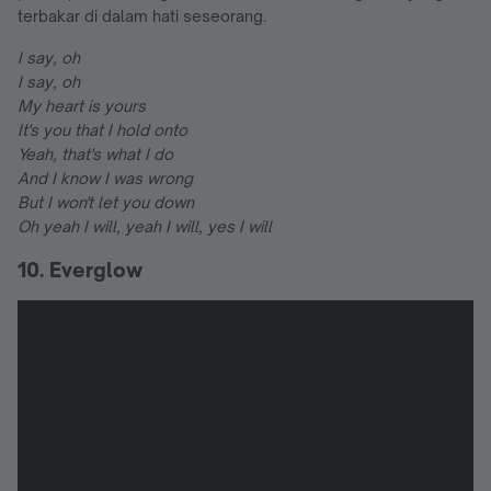
terbakar di dalam hati seseorang.
I say, oh
I say, oh
My heart is yours
It's you that I hold onto
Yeah, that's what I do
And I know I was wrong
But I won't let you down
Oh yeah I will, yeah I will, yes I will
10. Everglow