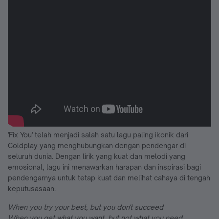
'Fix You' telah menjadi salah satu lagu paling ikonik dari
Coldplay yang menghubungkan dengan pendengar di
seluruh dunia. Dengan lirik yang kuat dan melodi yang
emosional, lagu ini menawarkan harapan dan inspirasi bagi
pendengarnya untuk tetap kuat dan melihat cahaya di tengah
keputusasaan.
When you try your best, but you don't succeed
When you get what you want, but not what you need