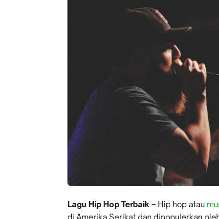
Lagu Hip Hop Terbaik –
Hip hop atau
mus
di Amerika Serikat dan dipopulerkan ole