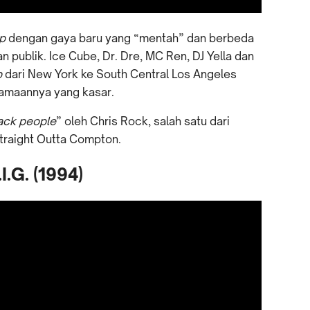
ap
dengan gaya baru yang “mentah” dan berbeda
 publik. Ice Cube, Dr. Dre, MC Ren, DJ Yella dan
p
dari New York ke South Central Los Angeles
amaannya yang kasar.
lack people
” oleh Chris Rock, salah satu dari
traight Outta Compton.
I.G. (1994)