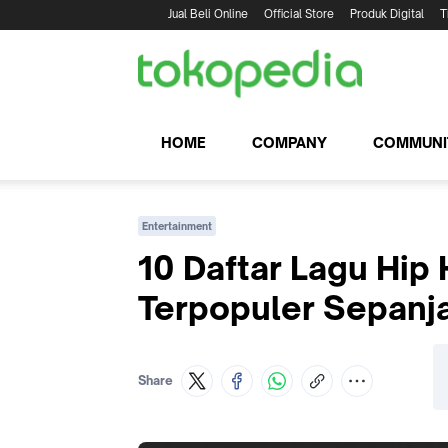
Jual Beli Online
Official Store
Produk Digital
T
HOME
COMPANY
COMMUNI
Entertainment
10 Daftar Lagu Hip
Terpopuler Sepanj
Share