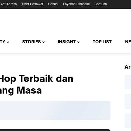
iket Kereta
Tiket Pesawat
Donasi
Layanan Finansial
Bantuan
TY
STORIES
INSIGHT
TOP LIST
N
Ar
 Hop Terbaik dan
ang Masa