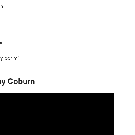
én
or
 y por mí
any Coburn