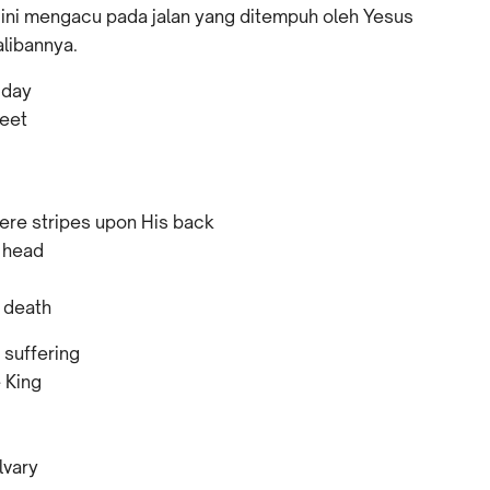
ah ini mengacu pada jalan yang ditempuh oleh Yesus
alibannya.
 day
reet
ere stripes upon His back
 head
s death
 suffering
 King
lvary