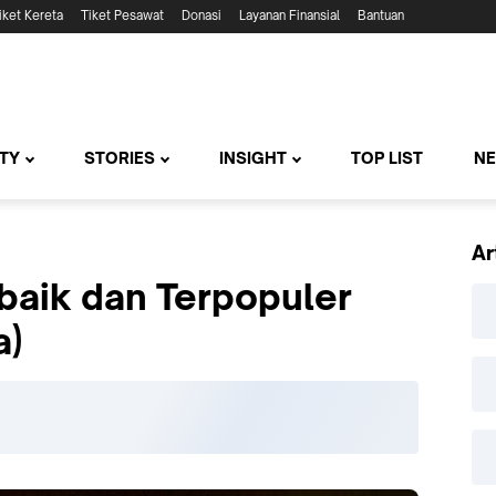
iket Kereta
Tiket Pesawat
Donasi
Layanan Finansial
Bantuan
TY
STORIES
INSIGHT
TOP LIST
N
Ar
baik dan Terpopuler
a)