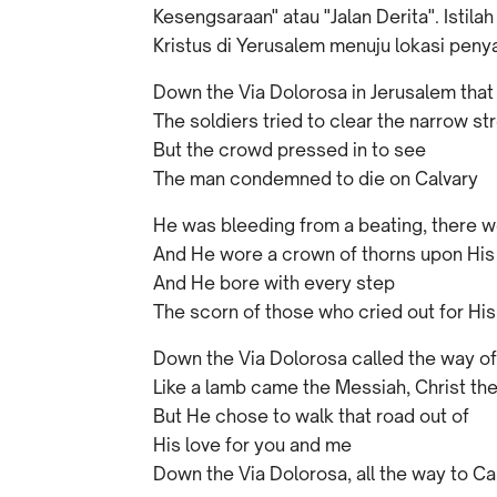
Kesengsaraan" atau "Jalan Derita". Istil
Kristus di Yerusalem menuju lokasi peny
Down the Via Dolorosa in Jerusalem that
The soldiers tried to clear the narrow st
But the crowd pressed in to see
The man condemned to die on Calvary
He was bleeding from a beating, there w
And He wore a crown of thorns upon His
And He bore with every step
The scorn of those who cried out for Hi
Down the Via Dolorosa called the way of
Like a lamb came the Messiah, Christ the
But He chose to walk that road out of
His love for you and me
Down the Via Dolorosa, all the way to Ca