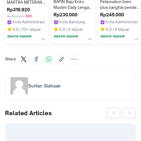
BAPIN Baju Koko 
Peternation linen 
MARTRA METERAN 
Muslim Daily Lengan 
plus sanghai pendek 
100cm x 120cm 
Rp315.920
Pendek - Pakaian 
warna cadet gray 
Tebal 13mm Sajadah 
Rp230.000
Rp245.000
Rp750.000
58%
Muslim Pria
regular fit
Mushola Empuk 
Kota Administrasi Jakarta Pusat
Kota Bandung
Kota Administrasi J
Lembut
Alhadi Official Store
Bapinstore_NEW
PETERNATION
5.0
70+ terjual
5.0
2 terjual
5.0
4 terjual
Share
Surtan Siahaan
Related Articles