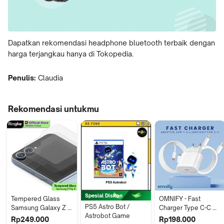
Dapatkan rekomendasi headphone bluetooth terbaik dengan
harga terjangkau hanya di Tokopedia.
Penulis:
Claudia
Rekomendasi untukmu
Spesial Diskon
Tempered Glass 
OMNIFY - Fast 
PS5 Astro Bot / 
Samsung Galaxy Z 
Charger Type C-C 
Astrobot Game
Flip 6 Ringke Cover 
Lighting Adaptor 
Rp249.000
Rp198.000