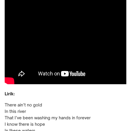
Lirik:
There ain’t no gold
In this river
That I’ve been washing my hands in forever
I know there is hope
In these waters