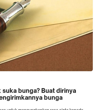
 suka bunga? Buat dirinya
engirimkannya bunga
as untuk mengungkapkan rasa cinta kepada