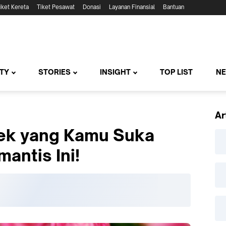
iket Kereta
Tiket Pesawat
Donasi
Layanan Finansial
Bantuan
TY
STORIES
INSIGHT
TOP LIST
N
Ar
ek yang Kamu Suka
antis Ini!