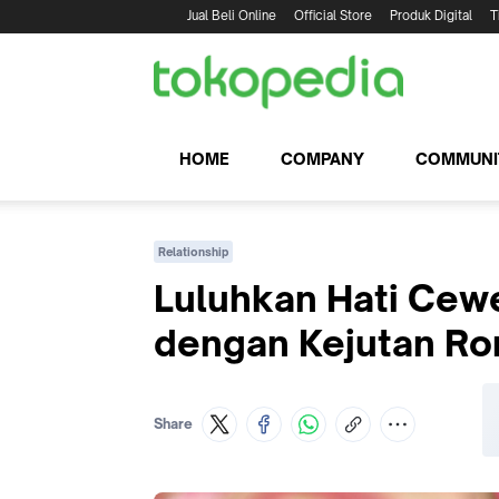
Jual Beli Online
Official Store
Produk Digital
T
HOME
COMPANY
COMMUNI
Relationship
Luluhkan Hati Cew
dengan Kejutan Rom
Share