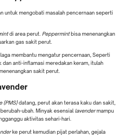
an untuk mengobati masalah pencernaan seperti
int
di area perut.
Peppermint
bisa menenangkan
rkan gas sakit perut.
pulaga membantu mengatur pencernaan, Seperti
k dan anti-inflamasi meredakan keram, itulah
 menenangkan sakit perut.
Lavender
e (PMS)
datang, perut akan terasa kaku dan sakit,
berubah-ubah. Minyak esensial
lavender
mampu
ganggu aktivitas sehari-hari.
ender
ke perut kemudian pijat perlahan, gejala