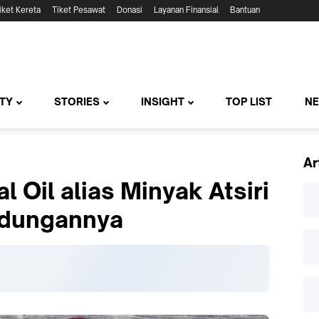
iket Kereta
Tiket Pesawat
Donasi
Layanan Finansial
Bantuan
TY
STORIES
INSIGHT
TOP LIST
N
Ar
l Oil alias Minyak Atsiri
dungannya