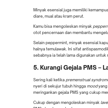
Minyak esensial juga memiliki kemampu
diare, mual atau kram perut.
Kamu bisa mengoleskan minyak
pepperm
otot pencernaan dan membantu mengelua
Selain peppermint, minyak esensial ka
halnya temulawak. Ini sifat antispasmodi
sebabnya ia telah lama digunakan untuk
5. Kurangi Gejala PMS – 
Sering kali ketika
premenstrual syndrom
nyeri di sekujur tubuh hingga
mood
yang 
meringankan gejala PMS yang cukup meng
Cukup dengan mengoleskan minyak
lav