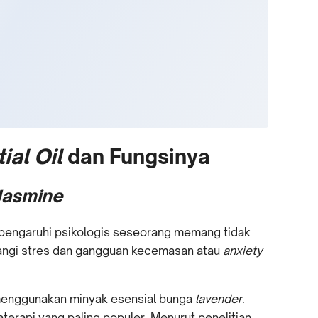
ial Oil
dan Fungsinya
Jasmine
engaruhi psikologis seseorang memang tidak
rangi stres dan gangguan kecemasan atau
anxiety
menggunakan minyak esensial bunga
lavender
.
terapi yang paling populer. Menurut penelitian,