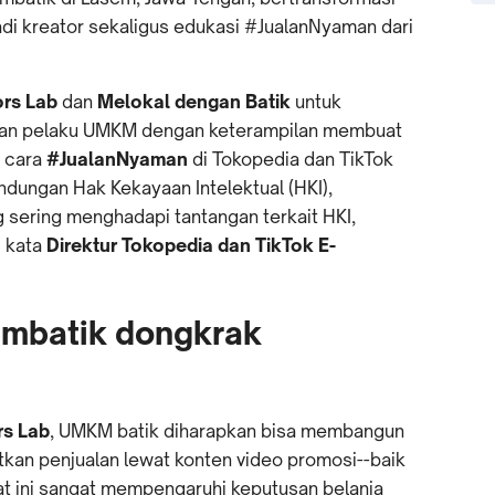
adi kreator sekaligus edukasi #JualanNyaman dari
ors Lab
dan
Melokal dengan Batik
untuk
kan pelaku UMKM dengan keterampilan membuat
n cara
#JualanNyaman
di Tokopedia dan TikTok
dungan Hak Kekayaan Intelektual (HKI),
 sering menghadapi tantangan terkait HKI,
” kata
Direktur Tokopedia dan TikTok E-
embatik dongkrak
rs Lab
, UMKM batik diharapkan bisa membangun
kan penjualan lewat konten video promosi--baik
at ini sangat mempengaruhi keputusan belanja