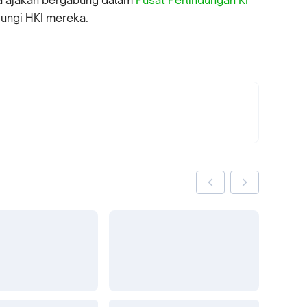
ta ajakan bergabung dalam
Pusat Perlindungan KI
ngi HKI mereka.