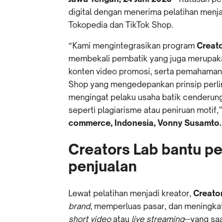
digital dengan menerima pelatihan menj
Tokopedia dan TikTok Shop.
“Kami mengintegrasikan program
Creat
membekali pembatik yang juga merupa
konten video promosi, serta pemahama
Shop yang mengedepankan prinsip perlin
mengingat pelaku usaha batik cenderung
seperti plagiarisme atau peniruan motif,
commerce, Indonesia, Vonny Susamto.
Creators Lab bantu p
penjualan
Lewat pelatihan menjadi kreator,
Creato
brand
, memperluas pasar, dan meningkat
short video
atau
live streaming
--yang sa