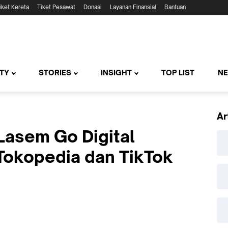
iket Kereta
Tiket Pesawat
Donasi
Layanan Finansial
Bantuan
TY
STORIES
INSIGHT
TOP LIST
N
Ar
Lasem Go Digital
Tokopedia dan TikTok