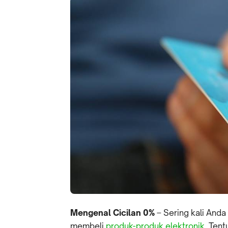
Mengenal Cicilan 0%
– Sering kali Anda
membeli
produk-produk elektronik
. Ten