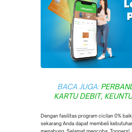
BACA JUGA:
PERBAND
KARTU DEBIT, KEUNT
Dengan fasilitas program cicilan 0% ba
sekarang Anda dapat membeli kebutuhan 
menabung. Selamat mencoba, Toppers!