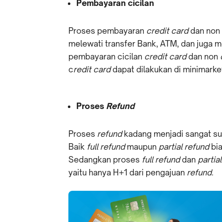
Pembayaran cicilan
Proses pembayaran
credit card
dan non
melewati transfer Bank, ATM, dan juga
pembayaran cicilan
credit card
dan non
c
redit card
dapat dilakukan di minimarke
Proses
Refund
Proses
refund
kadang menjadi sangat su
Baik
full refund
maupun
partial refund
bia
Sedangkan proses
full refund
dan
partia
yaitu hanya H+1 dari pengajuan
refund
.