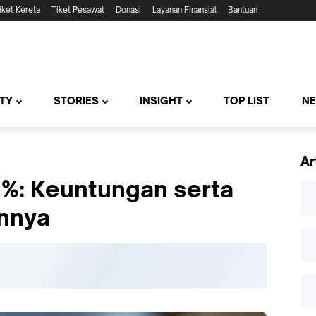
iket Kereta
Tiket Pesawat
Donasi
Layanan Finansial
Bantuan
TY
STORIES
INSIGHT
TOP LIST
N
Ar
0%: Keuntungan serta
nnya