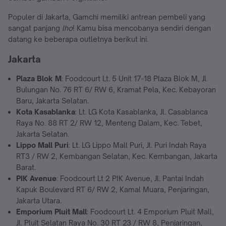
Populer di Jakarta, Gamchi memiliki antrean pembeli yang
sangat panjang
lho
! Kamu bisa mencobanya sendiri dengan
datang ke beberapa outletnya berikut ini.
Jakarta
Plaza Blok M
: Foodcourt Lt. 5 Unit 17-18 Plaza Blok M, Jl.
Bulungan No. 76 RT 6/ RW 6, Kramat Pela, Kec. Kebayoran
Baru, Jakarta Selatan.
Kota Kasablanka
: Lt. LG Kota Kasablanka, Jl. Casablanca
Raya No. 88 RT 2/ RW 12, Menteng Dalam, Kec. Tebet,
Jakarta Selatan.
Lippo Mall Puri
: Lt. LG Lippo Mall Puri, Jl. Puri Indah Raya
RT3 / RW 2, Kembangan Selatan, Kec. Kembangan, Jakarta
Barat.
PIK Avenue
: Foodcourt Lt 2 PIK Avenue, Jl. Pantai Indah
Kapuk Boulevard RT 6/ RW 2, Kamal Muara, Penjaringan,
Jakarta Utara.
Emporium Pluit Mall
: Foodcourt Lt. 4 Emporium Pluit Mall,
Jl. Pluit Selatan Raya No. 30 RT 23 / RW 8, Penjaringan,