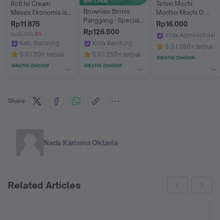
Beli Lokal
Roti Isi Cream 
Tetsin Mochi 
Brownies Bronis 
Meses Ekonomis isi 
Mochio-Mochi O 
Panggang - Special 
1 Bal
Classical Peanut
Rp11.875
Rp16.000
Keju
Rp126.500
Rp12.500
5%
Kota Administrasi J
Kab. Bandung
Kota Bandung
mochio7m
5.0
250+ terjual
Sharon Bakery Official
Kartika Sari Bakery
5.0
30+ terjual
5.0
250+ terjual
Share
Nada Karisma Oktavia
Related Articles